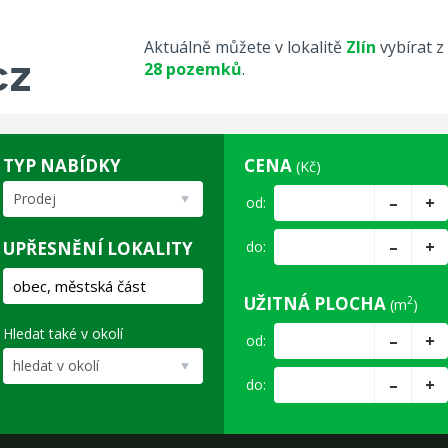
Aktuálně můžete v lokalitě
Zlín
vybírat z
28 pozemků
.
TYP NABÍDKY
CENA
(Kč)
Prodej
–
+
od:
–
+
UPŘESNĚNÍ LOKALITY
do:
UŽITNÁ PLOCHA
2
(m
)
Hledat také v okolí
–
+
od:
hledat v okolí
–
+
do: