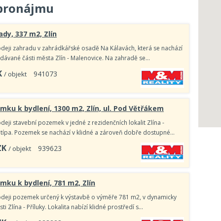
 pronájmu
ady, 337 m2, Zlín
deji zahradu v zahrádkářské osadě Na Kálavách, která se nachází
ledávané části města Zlín - Malenovice. Na zahradě se…
K
9
4
1
0
7
3
/ objekt
mku k bydlení, 1300 m2, Zlín, ul. Pod Větřákem
eji stavební pozemek v jedné z rezidenčních lokalit Zlína -
Štípa. Pozemek se nachází v klidné a zároveň dobře dostupné…
ZK
9
3
9
6
2
3
/ objekt
mku k bydlení, 781 m2, Zlín
deji pozemek určený k výstavbě o výměře 781 m2, v dynamicky
ásti Zlína - Příluky. Lokalita nabízí klidné prostředí s…