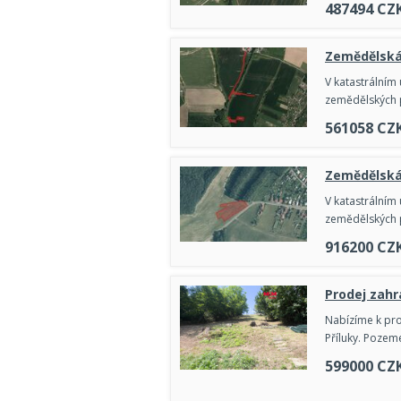
487494
CZ
Zemědělská 
V katastrálním 
zemědělských p
561058
CZ
Zemědělská 
V katastrálním 
zemědělských p
916200
CZ
Prodej zahr
Nabízíme k pro
Příluky. Pozeme
599000
CZ