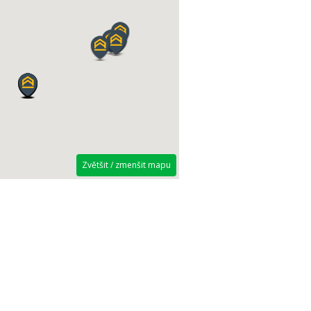
Zvětšit / zmenšit mapu