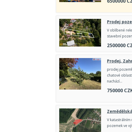
6500000
C
Prodej poze
V oblíbené rekr
stavební pozem
2500000
C
Prodej, Zahr
prodej pozemku
chatové oblast
nachází…
750000
CZ
Zemědělská 
V katastrálním 
pozemek ve výl