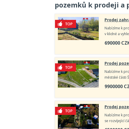
pozemků k prodeji a
Prodej zahr
Nabízíme k pro
v klidné a vyh
690000
CZ
Prodej poze
Nabízíme k prod
městské části 
9900000
C
Prodej poze
Nabízíme k pro
se rozvíjející č