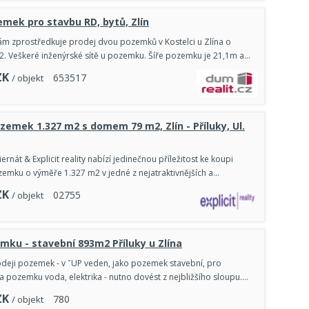
emek pro stavbu RD, bytů, Zlín
ám zprostředkuje prodej dvou pozemků v Kostelci u Zlína o
m2. Veškeré inženýrské sítě u pozemku. Šíře pozemku je 21,1m a…
ZK
6
5
3
5
1
7
/ objekt
zemek 1.327 m2 s domem 79 m2, Zlín - Příluky, Ul.
iernát & Explicit reality nabízí jedinečnou příležitost ke koupi
emku o výměře 1.327 m2 v jedné z nejatraktivnějších a…
ZK
0
2
7
5
5
/ objekt
mku - stavební 893m2 Příluky u Zlína
deji pozemek - v ˇUP veden, jako pozemek stavební, pro
a pozemku voda, elektrika - nutno dovést z nejbližšího sloupu.…
ZK
7
8
0
/ objekt