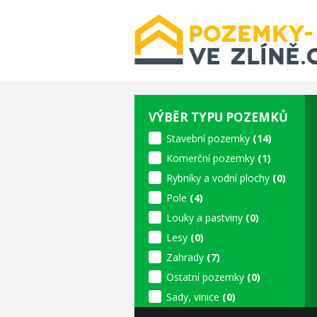
VÝBĚR TYPU POZEMKŮ
Stavební pozemky
(14)
Komerční pozemky
(1)
Rybníky a vodní plochy
(0)
Pole
(4)
Louky a pastviny
(0)
Lesy
(0)
Zahrady
(7)
Ostatní pozemky
(0)
Sady, vinice
(0)