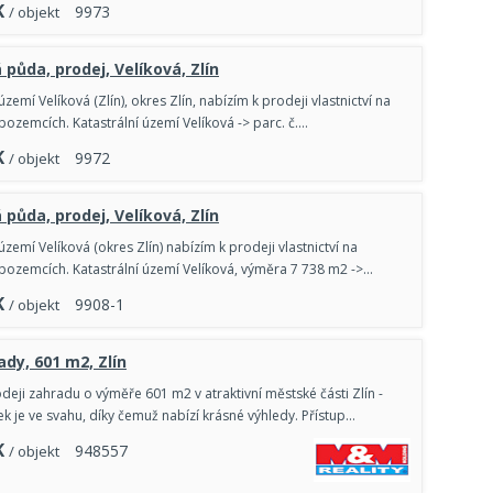
K
9
9
7
3
/ objekt
půda, prodej, Velíková, Zlín
území Velíková (Zlín), okres Zlín, nabízím k prodeji vlastnictví na
ozemcích. Katastrální území Velíková -> parc. č.…
K
9
9
7
2
/ objekt
půda, prodej, Velíková, Zlín
území Velíková (okres Zlín) nabízím k prodeji vlastnictví na
ozemcích. Katastrální území Velíková, výměra 7 738 m2 ->…
K
9
9
0
8
-
1
/ objekt
ady, 601 m2, Zlín
deji zahradu o výměře 601 m2 v atraktivní městské části Zlín -
k je ve svahu, díky čemuž nabízí krásné výhledy. Přístup…
K
9
4
8
5
5
7
/ objekt