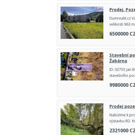
Prodej, Poz
Dumrealit.cz V
velikosti 963 
6500000
C
Stavební po
Žabárna
ID: 02755 Jan B
stavebního poz
9980000
C
Prodej poze
Nabízíme k pro
výstavbu RD. N
2321000
C