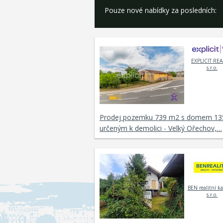
Pouze nové nabídky za posledních:
EXPLICIT REA
s.r.o.
Prodej pozemku 739 m2 s domem 13
určeným k demolici - Velký Ořechov,…
BEN realitní ka
s.r.o.