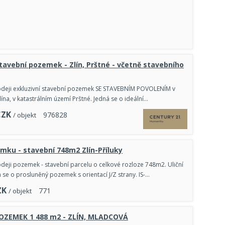
stavební pozemek - Zlín, Prštné - včetně stavebního
odeji exkluzivní stavební pozemek SE STAVEBNÍM POVOLENÍM v
lína, v katastrálním území Prštné. Jedná se o ideální…
CZK
9
7
6
8
2
8
/ objekt
mku - stavební 748m2 Zlín-Příluky
deji pozemek - stavební parcelu o celkové rozloze 748m2. Uliční
 se o prosluněný pozemek s orientací J/Z strany. IS-…
ZK
7
7
1
/ objekt
OZEMEK 1 488 m2 - ZLÍN, MLADCOVÁ