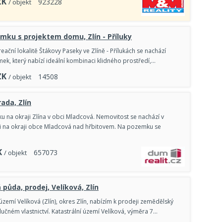
ZK
9
2
3
2
2
8
/ objekt
mku s projektem domu, Zlín - Příluky
eační lokalitě Štákovy Paseky ve Zlíně - Přílukách se nachází
ek, který nabízí ideální kombinaci klidného prostředí,…
ZK
1
4
5
0
8
/ objekt
ada, Zlín
 na okraji Zlína v obci Mladcová. Nemovitost se nachází v
i na okraji obce Mladcová nad hřbitovem. Na pozemku se
K
6
5
7
0
7
3
/ objekt
půda, prodej, Velíková, Zlín
území Velíková (Zlín), okres Zlín, nabízím k prodeji zemědělský
učném vlastnictví. Katastrální území Velíková, výměra 7…