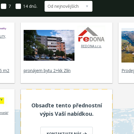
7
14
dnů.
Od nejnovějších
LITY,
REDONA s.r.o.
5 m2
pronájem bytu 2+kk Zlín
Prodej
Obsaďte tento přednostní
výpis Vaší nabídkou.
ncelář
KONTAKTUJTE NÁS