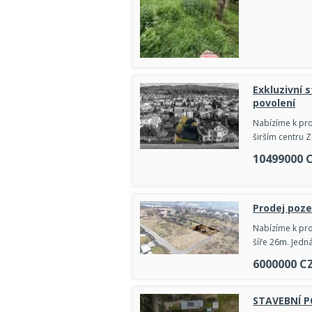
Exkluzivní 
povolení
Nabízíme k pr
širším centru Z
10499000
Prodej poze
Nabízíme k pro
šíře 26m. Jedná
6000000
C
STAVEBNÍ P