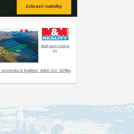
M&M reality holding
a.s.
 pozemku k bydlení, 4460 m2, Střílky