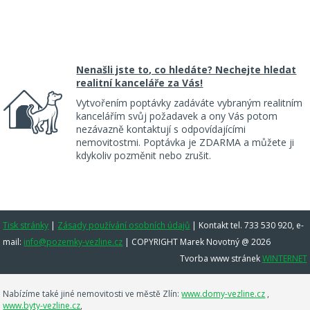
Nenašli jste to, co hledáte? Nechejte hledat
realitní kanceláře za Vás!
Vytvořením poptávky zadáváte vybraným realitním
kancelářím svůj požadavek a ony Vás potom
nezávazně kontaktují s odpovídajícími
nemovitostmi. Poptávka je ZDARMA a můžete ji
kdykoliv pozměnit nebo zrušit.
Tisk stránky
|
Zásady používání osobních údajů
|
Kontakt tel. 733 530 920, e-
mail:
info@pozemky-vezline.cz
| COPYRIGHT Marek Novotný @ 2026
Tvorba www stránek
WINTERNET
Nabízíme také jiné nemovitosti ve městě Zlín:
www.domy-vezline.cz
,
www.byty-vezline.cz
,