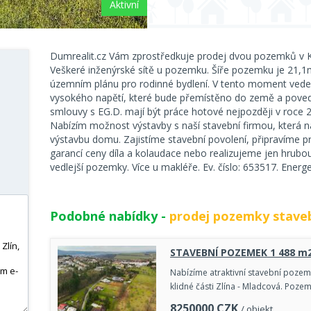
Aktivní
Dumrealit.cz Vám zprostředkuje prodej dvou pozemků v Kos
Veškeré inženýrské sítě u pozemku. Šíře pozemku je 21,
územním plánu pro rodinné bydlení. V tento moment vede
vysokého napětí, které bude přemístěno do země a poved
smlouvy s EG.D. mají být práce hotové nejpozději v roce 
Nabízím možnost výstavby s naší stavební firmou, která n
výstavbu domu. Zajistíme stavební povolení, připravíme pr
garancí ceny díla a kolaudace nebo realizujeme jen hrubo
vedlejší pozemky. Více u makléře. Ev. číslo: 653517. Energe
Podobné nabídky -
prodej pozemky staveb
STAVEBNÍ POZEMEK 1 488 m2
Nabízíme atraktivní stavební poze
klidné části Zlína - Mladcová. Pozeme
8250000
CZK
/ objekt