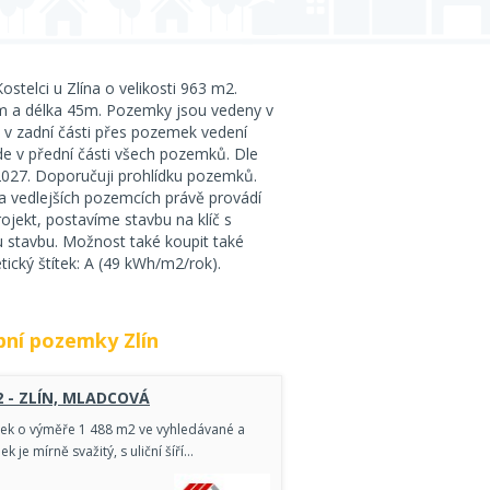
telci u Zlína o velikosti 963 m2.
1m a délka 45m. Pozemky jsou vedeny v
 v zadní části přes pozemek vedení
e v přední části všech pozemků. Dle
2027. Doporučuji prohlídku pozemků.
a vedlejších pozemcích právě provádí
ojekt, postavíme stavbu na klíč s
u stavbu. Možnost také koupit také
tický štítek: A (49 kWh/m2/rok).
ní pozemky Zlín
 - ZLÍN, MLADCOVÁ
mek o výměře 1 488 m2 ve vyhledávané a
k je mírně svažitý, s uliční šíří…