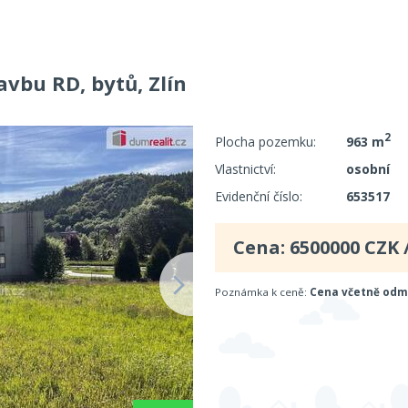
avbu RD, bytů, Zlín
2
Plocha pozemku:
963 m
Vlastnictví:
osobní
Evidenční číslo:
653517
Cena:
6500000
CZK 
Poznámka k ceně:
Cena včetně odm