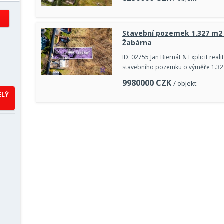
Stavební pozemek 1.327 m2 s
Žabárna
ID: 02755 Jan Biernát & Explicit real
stavebního pozemku o výměře 1.327 
9980000
CZK
/ objekt
ELÝ