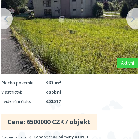
Aktivní
2
Plocha pozemku:
963 m
Vlastnictví:
osobní
Evidenční číslo:
653517
Cena:
6500000
CZK / objekt
Poznámka k ceně:
Cena včetně odměny a DPH 1