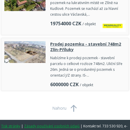
pozemek na lukrativním místě ve Zlíně na
Kudlově. Pozemek se nachází až za hlavní
cestou ulice Václavská,…
19754000
CZK
/ objekt
Prodej pozemku - stavební 748m2
Zlín-Příluky
Nabízíme k prodeji pozemek - stavební
parcelu o celkové rozloze 748m2. Uliční šíře
26m. Jedná se o prosluněný pozemek s
orientací J/Z strany. IS-…
6000000
CZK
/ objekt
Nahoru
Tisk stránky
|
Zásady používání osobních údajů
|
Kontakt tel. 733 530 920, e-