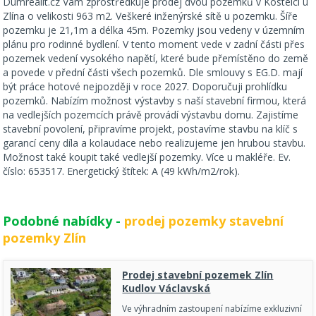
Dumrealit.cz Vám zprostředkuje prodej dvou pozemků v Kostelci u
Zlína o velikosti 963 m2. Veškeré inženýrské sítě u pozemku. Šíře
pozemku je 21,1m a délka 45m. Pozemky jsou vedeny v územním
plánu pro rodinné bydlení. V tento moment vede v zadní části přes
pozemek vedení vysokého napětí, které bude přemístěno do země
a povede v přední části všech pozemků. Dle smlouvy s EG.D. mají
být práce hotové nejpozději v roce 2027. Doporučuji prohlídku
pozemků. Nabízím možnost výstavby s naší stavební firmou, která
na vedlejších pozemcích právě provádí výstavbu domu. Zajistíme
stavební povolení, připravíme projekt, postavíme stavbu na klíč s
garancí ceny díla a kolaudace nebo realizujeme jen hrubou stavbu.
Možnost také koupit také vedlejší pozemky. Více u makléře. Ev.
číslo: 653517. Energetický štítek: A (49 kWh/m2/rok).
Podobné nabídky -
prodej pozemky stavební
pozemky Zlín
Prodej stavební pozemek Zlín
Kudlov Václavská
Ve výhradním zastoupení nabízíme exkluzivní