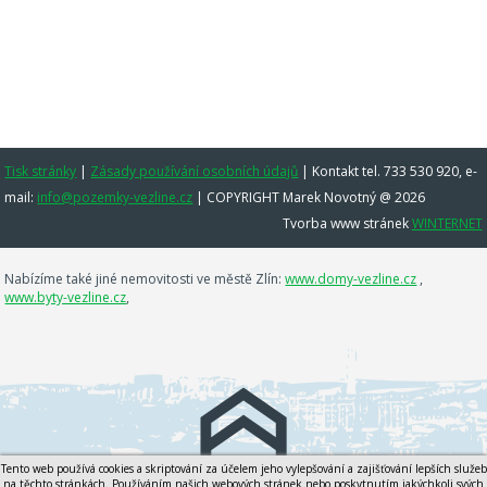
Tisk stránky
|
Zásady používání osobních údajů
|
Kontakt tel. 733 530 920, e-
mail:
info@pozemky-vezline.cz
| COPYRIGHT Marek Novotný @ 2026
Tvorba www stránek
WINTERNET
Nabízíme také jiné nemovitosti ve městě Zlín:
www.domy-vezline.cz
,
www.byty-vezline.cz
,
Tento web používá cookies a skriptování za účelem jeho vylepšování a zajišťování lepších služeb
na těchto stránkách. Používáním našich webových stránek nebo poskytnutím jakýchkoli svých